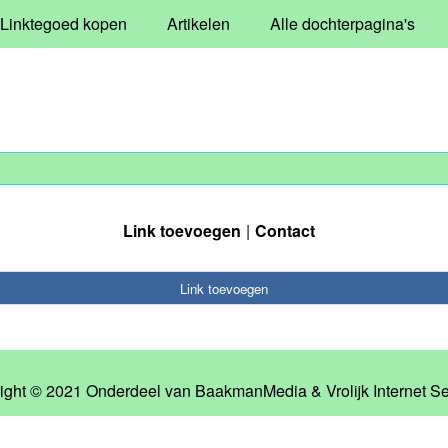
Linktegoed kopen
Artikelen
Alle dochterpagina's
Link toevoegen
Contact
Link toevoegen
ight © 2021 Onderdeel van
BaakmanMedia
&
Vrolijk Internet S